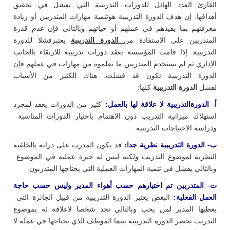
القارئ العدد الهائل للدورات التدريبية التي تفشل في تحقيق
أهدافها. إن هدف الدورة التدريبية هوتنمية مهارات المتدربين أو زيادة
معرفتهم بما يقيدهم في عملهم أو حياتهم وبالتالي فإن عدم قدرة
المتدربين على الاستفادة من
الدورة التدريبية
يعتبرفشلا للدورة
التدريبية. إذا قامت المؤسسة بعقد دورات تدريبية للارتقاء بالجانب
الإداري ثم لم يستخدم المتدربين ما تعلموه من مهارات في عملهم فإن
الدورة التدريبية تكون قد فشلت. هناك الكثير من الأسباب
لفشل
الدورة التدريبية
كلها:
أ- الدورةالتدريبية لا علاقة لها بالعمل:
كثير من الدورات يعقد لمجرد
استهلاك ميزانية التدريب دون الاهتمام باختيار الدورات المناسبة
ودراسة الاحتياجات التدريبية.
ب- الدورة التدريبية نظرية جدا:
قد يكون المدرب على دراية بالخلفية
النظرية لموضوع التدريب ولكنه ليس له خبرة عملية في الموضوع
وبالتالي يفشل في تنمية المهارات العملية التي يحتاجها المتدربون.
ت- المتدربين تم اختيارهم حسب أهواء المدير وليس حسب حاجة
العمل الفعلية:
البعض يعتبر الدورة التدريبية من فبيل الجائزة التي
يعطيها المدير لمن يحب وبالتالي تجد شخصا لاعلاقة له بموضوع
التدريب يحضر الدورة التدريبية بينما الموظف الذي يحتاجها في عمله لا