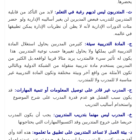
يحضرها.
ث- المتدربون ليس لديهم رغبة في التعلم:
لابد من التأكد من قابلية
المتدربين للتدريب فبعض المديرين لن يغير أساليبه الإدارية ولو حضر
مئات الدورات الإدارية لأنه لا يظن أن نظريات الإدارة يمكن تطبيقها
في عالمه.
ج- المادة التدريبية سيئة:
كثيرمن المدربين يحاول استغلال المادة
التدريبية التي يملكها ولا يحاول تغييرها حسب نوعية المتدربين. هذا
يكون له تأثير سيء فالمتدرب يريد مثالا قريبا لواقعه.بل الكثير من
المدربين يستخدم مادة تدريبية منقولة من الشبكة الدولية وبالتالي
تكون الأمثلة من واقع آخر وبيئة مختلفة وتكون المادة التدريبية غير
مناسبة لا للمدرب ولا للمتدرب.
ح- المدرب غير قادر على توصيل المعلومات أو تنمية المهارات:
قد
يكون سبب الفشل هو عدم قدرة المدرب على شرح الموضوع
واستخدام أساليب التدريب
خ- المدرب ليس مهتما بتدريب المتدربين:
يجب أن يكون المدرب
حريصا على خروج المتدربين وقد اكتسبواالمهارات التي يحتاجونها
د- بيئة العمل لا تساعد المتدربين على تطبيق ما تعلموه:
هذه آفة وأي
آفة حيث يكتسب المتدرب مهارات ومعارف جيدة ثم عند عودته لعمله