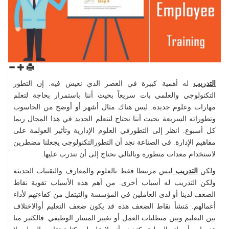
التدريب
له أهمية كبيرة في العصر الذي نعيش فيه. إن التطور
التكنولوجي والعلمي بات سريعاً بحيث أننا باستمرار بحاجة لتعلم
مهارات وعلوم جديدة. ليس هناك مثال أشهر أو أوضح من الحاسوب
وتطوراته السريعة بحيث أننا نحتاج لنتعلم الجديد في هذا المجال ربما
كل أسبوع. انظر إلى التطورفي العلوم الإدارية وتأثير العولمة على
مفاهيم الإدارة. في الصناعة نجد أن التطورالتكنولوجي يجعلنا مضطرين
لاستخدام معدات متطورة وبالتالي نحتاج إلى أن نتدرب عليها.
ولكن
التدريب
ليس مرتبطا فقط بالعلوم والمعارف والتقنيات الحديثة
ولكن التدريب له أسباب أخرى. من أهم هذه الأسباب تقوية نقاط
الضعف لدينا أو لدى العاملين في المؤسسة والتيتقل من كفاءتهم لأداء
أعمالهم. مَنشأ نقاط الضعف هذه قد يكون ضعف التعليم أوالاختلاف
بين التعليم وبين متطلبات العمل أو تغيير المسار الوظيفي. فالكثير منا