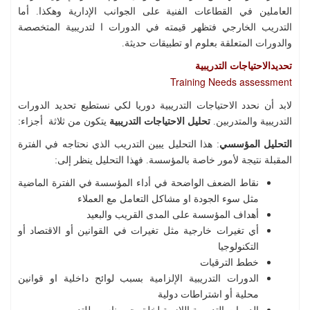
العاملين في القطاعات الفنية على الجوانب الإدارية وهكذا. أما
التدريب الخارجي فتظهر قيمته في الدورات ا لتدريبية المتخصصة
والدورات المتعلقة بعلوم او تطبيقات حديثة.
تحديدالاحتياجات التدريبية
Training Needs assessment
لابد أن نحدد الاحتياجات التدريبية دوريا لكي نستطيع تحديد الدورات
التدريبية والمتدربين.
تحليل الاحتياجات التدريبية
يتكون من ثلاثة أجزاء:
التحليل المؤسسي
: هذا التحليل يبين التدريب الذي نحتاجه في الفترة
المقبلة نتيجة لأمور خاصة بالمؤسسة. فهذا التحليل ينظر إلى:
نقاط الضعف الواضحة في أداء المؤسسة في الفترة الماضية
مثل سوء الجودة او مشاكل التعامل مع العملاء
أهداف المؤسسة على المدى القريب والبعيد
أي تغيرات خارجية مثل تغيرات في القوانين أو الاقتصاد أو
التكنولوجيا
خطط الترقيات
الدورات التدريبية الإلزامية بسبب لوائح داخلية او قوانين
محلية أو اشتراطات دولية