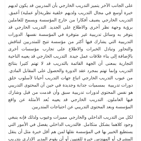
على الجانب الآخر يتميز التدريب الخارجي بأن المدربين قد يكون لديهم
خبرة أوسع في مجال التدريب ولديهم خلفية نظرية(أو عملية) أعمق.
التدريب الخارجي يضيف أفكارا من خارج المؤسسة ويسمح للعاملين
برؤية وجهة نظر أخرى والاطلاع على الجديد. التدريب الخارجي قد
يتوفر به وسائل تدريبية غير متوفرة في المؤسسة نفسها. الدورات
التدريبية التي يشارك فيها أكثر من مؤسسة تتيح للمتدربين لتناقش
والتحاور وتبادل الخبرات والاطلاع على تجارب مؤسسات أخرى
بالإضافة إلى بناء علاقات عمل جيدة. التدريب الخارجي قد يعيبه الناحية
التجارية بمعنى أن الجهة القائمة بالتدريب قد لا تهتم كثيرا بنتائج
التدريب وإنما تهتم بمجرد عقد الدورة والحصول على المقابل المادي.
من عيوب التدريب الخارجي اتباع جهات التدريب أحيانا لأسلوب خلق
دورات تدريبية بمسميات جذابة وجديدة في حين أن المحتوى التدريبي
هو نفس المحتوى لدورات تدريبية سبق وأن قدمت من قبل وشارك
فيها العاملون. التدريب الخارجي قد يعيبه بُعد الأمثلة عن واقع
المؤسسة وبعد المحتوى التدريبي عن احتياجات المتدربين.
لكل من التدريب الداخلي والخارجي مميزات وعيوب ولذلك فإنه ينبغي
وجود كلاهما بشكل متكامل. فالتدريب الداخلي يفضل في الأمور التي
يستطيع الخبير بها في المؤسسة نقلها لمن هم أقل خبرة مثل أن ينقل
المشرف أو المهندس خبرة للفنيين أو أن يقوم المدير الإداري بتدريب