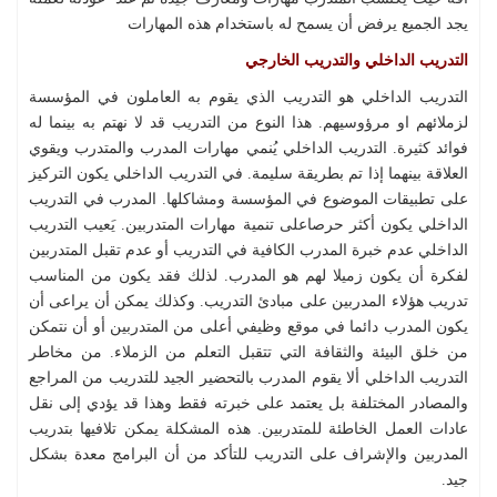
يجد الجميع يرفض أن يسمح له باستخدام هذه المهارات
التدريب الداخلي والتدريب الخارجي
التدريب الداخلي هو التدريب الذي يقوم به العاملون في المؤسسة
لزملائهم او مرؤوسيهم. هذا النوع من التدريب قد لا نهتم به بينما له
فوائد كثيرة. التدريب الداخلي يُنمي مهارات المدرب والمتدرب ويقوي
العلاقة بينهما إذا تم بطريقة سليمة. في التدريب الداخلي يكون التركيز
على تطبيقات الموضوع في المؤسسة ومشاكلها. المدرب في التدريب
الداخلي يكون أكثر حرصاعلى تنمية مهارات المتدربين. يَعيب التدريب
الداخلي عدم خبرة المدرب الكافية في التدريب أو عدم تقبل المتدربين
لفكرة أن يكون زميلا لهم هو المدرب. لذلك فقد يكون من المناسب
تدريب هؤلاء المدربين على مبادئ التدريب. وكذلك يمكن أن يراعى أن
يكون المدرب دائما في موقع وظيفي أعلى من المتدربين أو أن نتمكن
من خلق البيئة والثقافة التي تتقبل التعلم من الزملاء. من مخاطر
التدريب الداخلي ألا يقوم المدرب بالتحضير الجيد للتدريب من المراجع
والمصادر المختلفة بل يعتمد على خبرته فقط وهذا قد يؤدي إلى نقل
عادات العمل الخاطئة للمتدربين. هذه المشكلة يمكن تلافيها بتدريب
المدربين والإشراف على التدريب للتأكد من أن البرامج معدة بشكل
جيد.