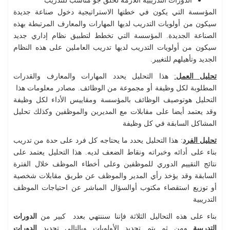
الدورات التدريبية اللازمة لخلق جو مناسب للتدريب
المؤسسة التي يكون في خطتها الاستراتيجية دخول صناعة جديدة
سيكون من أولويات التدريب لديها المهارات والمعارف المرتبطة بهذه
الصناعة الجديدة. المؤسسة التي تخطط لتطبيق نظام إداري جديد
سيكون من أولويات التدريب لديها تدريب العاملين على هذه النظام
الجديد وتأهيلهم للتغيير.
تحليل العمل
:
هذا التحليل يحدد المهارات والمعارف والقدرات
المطلوبة لكل وظيفة أو مجموعة من الوظائف. مصادر معلومات هذا
التحليل هوتوصيف الوظائف بالمؤسسة ومقاييس الأداء لكل وظيفة
وقد يعتمد أيضا على مقابلات مع المديرين والموظفين وكذلك تحليل
المشاكل السابقة في كل وظيفة
تحليل الفرد
: هذا التحليل يحدد ما يحتاجه كل فرد على حدة من تدريب
بناء على أدائه وخبراته ونقاط الضعف لديه. هذا التحليل يعتمد على
نتائج التقييم الدوري للموظفين وعلى أخطاء الموظف خلال الفترة
السابقة وقد يؤخذ رأي المدير والموظف عن طريق مقابلات شخصية
أو توزيع استقصاء مكتوب أوالسؤال المباشر عن احتياجات الموظف
التدريبية
بناء على هذه التحاليل الثلاثة فإننا سننتهي بعدد كبير من
الدورات
التدريبية
ومن ثم يتم تحديد الأولويات وبالتالي تحديد
الدورات