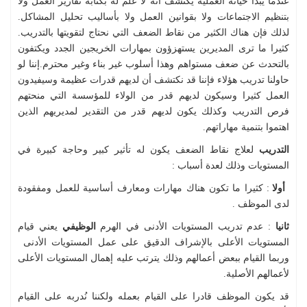
عندما يبدأ حياته العملية يكتشف أنه لا علم له بكتابة تقارير العمل ولا
بتنظيم الاجتماعات ولا بقوانين العمل ولا بأساليب تحليل المشاكل.
لذلك فإن هناك الكثير من نقاط الضعف التي نحتاج لتقويتها بالتدريب.
كثيرا ما ترى المديرين يستهزؤون بمهارات الخريجين الجدد ويكتفون
بالتحدث عن ضعف مستواهم وهذا أسلوب غير بناء وغير محترم.إننا لو
حاولنا تدريب هؤلاء فإننا قد نكتشف أن لديهم قدرات عظيمة وسيفيدون
العمل كثيرا وسيكون لديهم قدر من الولاء للمؤسسة التي منحتهم
فرص التدريب وكذلك يكون لديهم قدر من التقدير لمديريهم الذين
اهتموا بتنمية مهاراتهم.
التدريب
لعلاج نقاط الضعف يكون له تأثير كبير وحاجة كبيرة في
المستويات وذلك لعدة أسباب :
أولا
: كثيرا ما تكون هناك مهارات ومعارف أساسية للعمل ومفقودة
لدى الموظف .
ثانيا
: عدم تدريب المستويات الأدنى في الهرم
الوظيفي
يعني قيام
المستويات الأعلى بالإشراف الدقيق على عمل المستويات الأدنى
وربما القيام ببعض أعمالهم وذلك يترتب عليه إهمال المستويات الأعلى
لأعمالهم الأصلية.
قد يكون الموظف قادرا على القيام بعمله ولكننا نُدربه على القيام