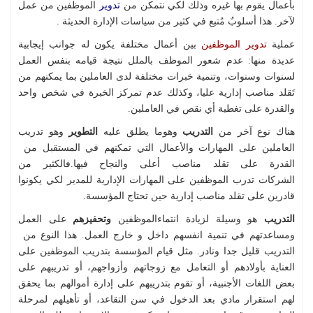
بأعمال يقوم بها غيره وذلك لكي نتمكن من
تدوير
الموظفين من عمل
لآخر. هذا أسلوبٌ مُتبع في كثير من سياسات الإدارة الحديثة .
عملية
تدوير الموظفين
بين أعمال مختلفة يكون له جوانب إيجابية
عديدة منها: عدم شعور الموظف بالملل نتيجة قيامه بنفس العمل
لسنوات وسنوات، وتنمية خبرات مختلفة لدى العاملين بما يمكنهم من
تَقلد مناصب إدارية عليا، وكذلك عدم تمركز الخبرة في شخص واحد
والقدرة على تغطية أي نقص في العاملين.
هناك نوع آخر من
التدريب
وهوما يطلق عليه
التطوير
وهو تدريب
العاملين على المهارات والأعمال التي تمكنهم في المستقبل من
القدرة على تقلد مناصب أعلى والنجاح فيها.فالكثير من
الشركات تدرب الموظفين على المهارات الإدارية للمدير لكي يكونوا
قادرين على تقلد مناصب إدارية حين تحتاج المؤسسة.
التدريب
هو وسيلة لزيادة انتماءالموظفين
وتحفيزهم
على العمل
ومساعدتهم في تنمية انفسهم داخل و خارج العمل. هذا النوع من
التدريب قليل جدا ونادر. مثل قيام المؤسسة بتدريب الموظفين على
العناية بأولادهم أو التعامل مع زوجاتهم وأزواجهم، أو تدريبهم على
بعض اللغات الأجنبية، أو تقوم بتدريبهم على إدارة أموالهم بما يحقق
لهم استقرار مادي بعد الدخول في سن التقاعد، أو تأهيلهم لمرحلة