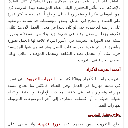
التقاعد عند قربها بتعريفهم بما يمكنهم من الاستمتاع بتلك الفترة.
بالإضافة إلى التأثير التحفيزي الهائل لقيام المؤسسة بهذا التدريب فإن
نمو الموظف فكريا واستقراره العائلي ونجاح أبناءه يجعله أكثر قدرة
على العطاء والنجاح في العمل. بعض المؤسسات قد تساعد موظفيها
على دراسة أي شيء حتى لو كان بعيدا عن مجال العمل لأن هذا يُنَمِّي
فكرهو يجعله يستغل وقته في شيء جيد بدلا من استغلاله بصورة
سيئة. هذه الدورات التدريبية في الأمور التي لا علاقة لها بالعمل بصورة
مباشرة قد يتم عقدها بعد ساعات العمل وقد تساهم فيها المؤسسة
جزئيا مثل أن تتحمل نصف التكلفة ويتحمل الموظف الباقي وذلك
لضمان الجدية في التدريب.
أهمية التدريب للأفراد
التدريب هام لنا كأفراد وهناكالكثير من
الدورات التدريبية
التي تفيدنا
في تنمية مهارتنا في العمل وفي الحياة. فالكثير منا يحتاج لتنمية
مهاراته وتطوير ذاته في كافة المجالات الإدارية او الفنية أو تعلم
تقنيات حديثة ما أو اكتساب المعارف إلى آخر الموضوعات المرتبطة
بمهارات العمل.
نجاح وفشل التدريب
نجاح
التدريب
ليس بمجرد عقد
دورة تدريبية
ولا يخفى على